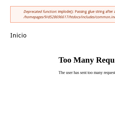
Deprecated function
: implode(): Passing glue string afte
Mensaje De Error
/homepages/9/d528696617/htdocs/includes/common.in
Inicio